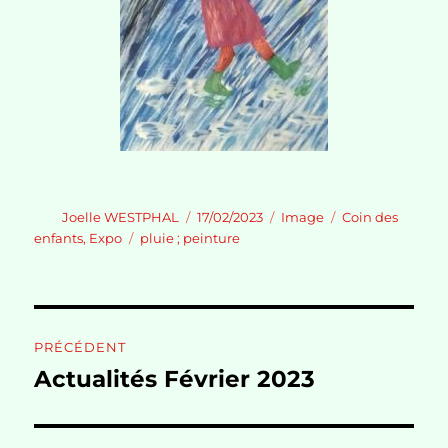
Auteur
Publié
Format
Catégories
Joelle WESTPHAL
17/02/2023
Image
Coin des
le
Étiquettes
enfants
,
Expo
pluie ; peinture
Navigation
PRÉCÉDENT
de
Actualités Février 2023
Publication
précédente :
l’article