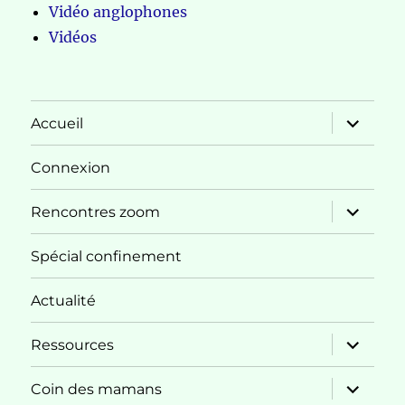
Vidéo anglophones
Vidéos
ouvrir
Accueil
le
sous-
menu
Connexion
ouvrir
Rencontres zoom
le
sous-
menu
Spécial confinement
Actualité
ouvrir
Ressources
le
sous-
menu
ouvrir
Coin des mamans
le