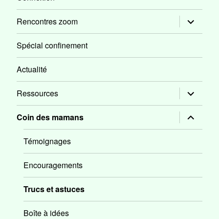
ouvrir
Rencontres zoom
le
sous-
menu
Spécial confinement
Actualité
ouvrir
Ressources
le
sous-
menu
ouvrir
Coin des mamans
le
sous-
menu
Témoignages
Encouragements
Trucs et astuces
Boîte à idées