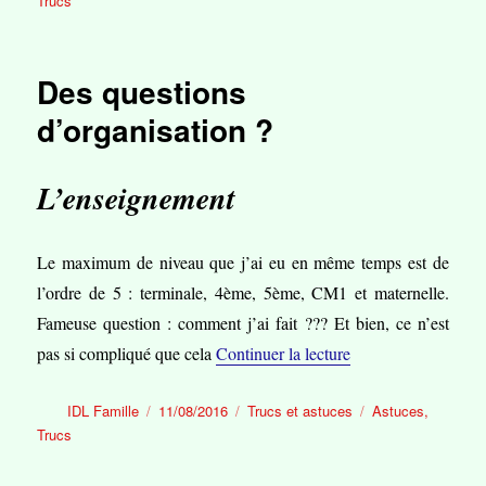
Trucs
Des questions
d’organisation ?
L’enseignement
Le maximum de niveau que j’ai eu en même temps est de
l’ordre de 5 : terminale, 4ème, 5ème, CM1 et maternelle.
Fameuse question : comment j’ai fait ??? Et bien, ce n’est
de « Des questions 
pas si compliqué que cela
Continuer la lecture
Auteur
Publié
Catégories
Étiquettes
IDL Famille
11/08/2016
Trucs et astuces
Astuces
,
le
Trucs