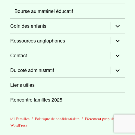
Bourse au matériel éducatif
ouvrir
Coin des enfants
le
sous-
menu
ouvrir
Ressources anglophones
le
sous-
menu
ouvrir
Contact
le
sous-
menu
ouvrir
Du coté administratif
le
sous-
menu
Liens utiles
Rencontre familles 2025
idl Familles
Politique de confidentialité
Fièrement propulsé par
WordPress