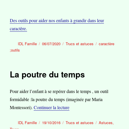
Des outils pour aider nos enfants à grandir dans leur
caractère.
Auteur
Publié
Catégories
Étiquettes
IDL Famille
06/07/2020
Trucs et astuces
caractère
le
;outils
La poutre du temps
Pour aider l’enfant à se repérer dans le temps , un outil
formidable :la poutre du temps (imaginée par Maria
de « La poutre du temps »
Montessori).
Continuer la lecture
Auteur
Publié
Catégories
Étiquettes
IDL Famille
19/10/2016
Trucs et astuces
Astuces
,
le