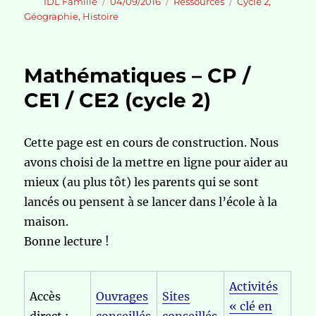
Auteur
Publié
Catégories
Étiquettes
IDL Famille
04/09/2016
Ressources
Cycle 2
,
le
Géographie
,
Histoire
Mathématiques – CP /
CE1 / CE2 (cycle 2)
Cette page est en cours de construction. Nous
avons choisi de la mettre en ligne pour aider au
mieux (au plus tôt) les parents qui se sont
lancés ou pensent à se lancer dans l’école à la
maison.
Bonne lecture !
Activités
Accès
Ouvrages
Sites
« clé en
direct :
conseillés
conseillés