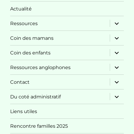
Actualité
ouvrir
Ressources
le
sous-
menu
ouvrir
Coin des mamans
le
sous-
menu
ouvrir
Coin des enfants
le
sous-
menu
ouvrir
Ressources anglophones
le
sous-
menu
ouvrir
Contact
le
sous-
menu
ouvrir
Du coté administratif
le
sous-
menu
Liens utiles
Rencontre familles 2025