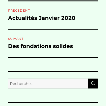
Navigation
PRÉCÉDENT
de
Actualités Janvier 2020
Publication
précédente :
l’article
SUIVANT
Des fondations solides
Publication
suivante :
RE
Recherche
pour :