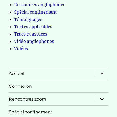
Ressources anglophones
Spécial confinement
Témoignages
Textes applicables
Trucs et astuces
Vidéo anglophones
Vidéos
ouvrir
Accueil
le
sous-
menu
Connexion
ouvrir
Rencontres zoom
le
sous-
menu
Spécial confinement