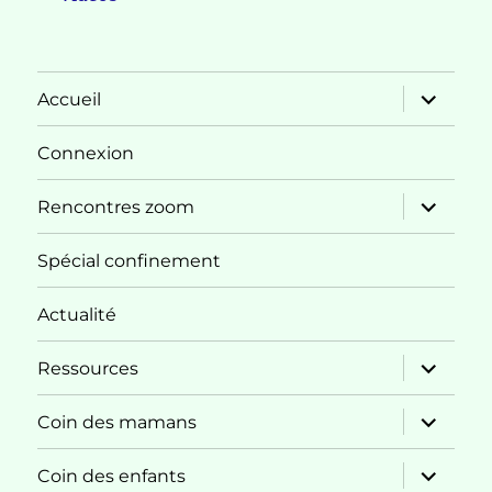
ouvrir
Accueil
le
sous-
menu
Connexion
ouvrir
Rencontres zoom
le
sous-
menu
Spécial confinement
Actualité
ouvrir
Ressources
le
sous-
menu
ouvrir
Coin des mamans
le
sous-
menu
ouvrir
Coin des enfants
le