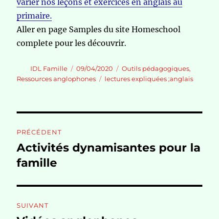
varier nos leçons et exercices en anglais au
primaire.
Aller en page Samples du site Homeschool
complete pour les découvrir.
Auteur
Publié
Catégories
IDL Famille
09/04/2020
Outils pédagogiques
,
le
Étiquettes
Ressources anglophones
lectures expliquées ;anglais
Navigation
PRÉCÉDENT
de
Activités dynamisantes pour la
Publication
précédente :
famille
l’article
SUIVANT