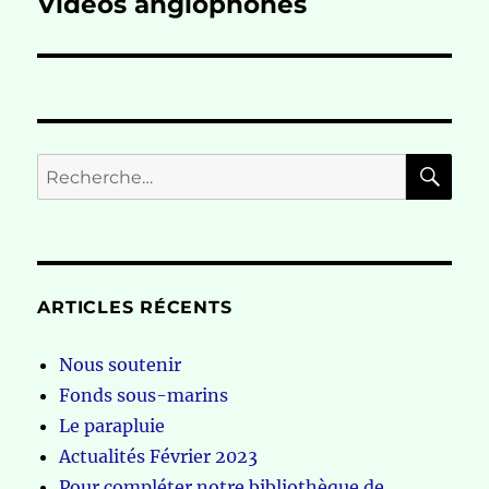
Vidéos anglophones
Publication
suivante :
RE
Recherche
pour :
ARTICLES RÉCENTS
Nous soutenir
Fonds sous-marins
Le parapluie
Actualités Février 2023
Pour compléter notre bibliothèque de