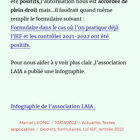
été
positifs
,l’autorisation nous est
accordée de
plein droit
mais…il faudrait quand même
remplir le formulaire suivant :
Formulaire dans le cas où l’on pratique déjà
l’IEF et les contrôles 2021-2022 ont été
positifs.
Pour nous aider à y voir plus clair ,l’association
LAIA a publié une infographie.
Infographie de l’association LAIA .
Auteur
Publié
Catégories
Marcel LEONG
10/03/2022
Actualité
,
Textes
le
Étiquettes
applicables
Décrets
,
formulaires
,
Loi IEF
,
rentrée 2022