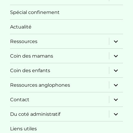
le
sous-
menu
Spécial confinement
Actualité
ouvrir
Ressources
le
sous-
menu
ouvrir
Coin des mamans
le
sous-
menu
ouvrir
Coin des enfants
le
sous-
menu
ouvrir
Ressources anglophones
le
sous-
menu
ouvrir
Contact
le
sous-
menu
ouvrir
Du coté administratif
le
sous-
menu
Liens utiles