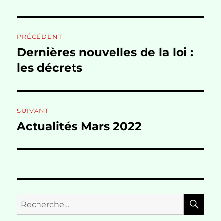
Navigation
PRÉCÉDENT
de
Dernières nouvelles de la loi :
Publication
précédente :
les décrets
l’article
SUIVANT
Actualités Mars 2022
Publication
suivante :
RE
Recherche
pour :