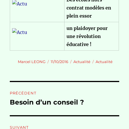
contrat modèles en
plein essor
un plaidoyer pour
une révolution
éducative !
Auteur
Publié
Catégories
Étiquettes
Marcel LEONG
11/10/2016
Actualité
Actualité
le
Navigation
PRÉCÉDENT
de
Besoin d’un conseil ?
Publication
précédente :
l’article
SUIVANT