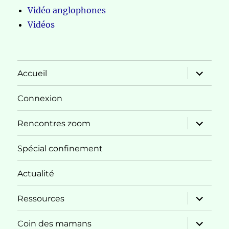
Vidéo anglophones
Vidéos
ouvrir
Accueil
le
sous-
menu
Connexion
ouvrir
Rencontres zoom
le
sous-
menu
Spécial confinement
Actualité
ouvrir
Ressources
le
sous-
menu
ouvrir
Coin des mamans
le