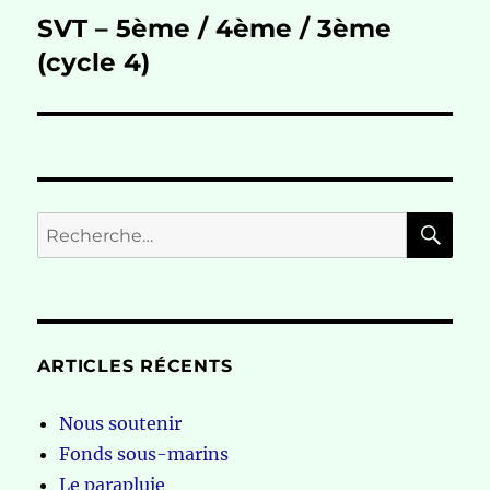
SVT – 5ème / 4ème / 3ème
Publication
suivante :
(cycle 4)
RE
Recherche
pour :
ARTICLES RÉCENTS
Nous soutenir
Fonds sous-marins
Le parapluie