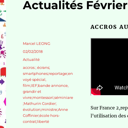
Actualités Février
ACCROS A
Auteur
Marcel LEONG
Publié
02/02/2018
le
Catégories
Actualité
Étiquettes
accros ; écrans;
smartphones;reportage;en
voyé spécial
,
film;IEF;bande annonce
,
grandir et
vivre;montessori;séminiare
;Mathurin Cordier;
Sur France 2,rep
évolution;ministre;Anne
l’utilisation des
Coffinier;école hors-
contrat;liberté