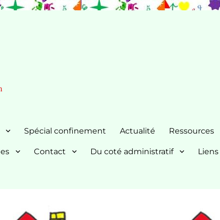
n
Spécial confinement
Actualité
Ressources
nes
Contact
Du coté administratif
Liens