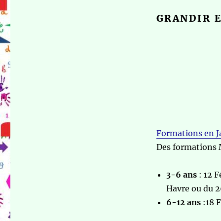
GRANDIR E
Formations en J
Des formations 
3-6 ans
: 12 F
Havre ou du 2
6-12 ans
:18 F