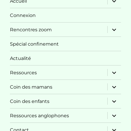
Accueil
le
sous-
menu
Connexion
ouvrir
Rencontres zoom
le
sous-
menu
Spécial confinement
Actualité
ouvrir
Ressources
le
sous-
menu
ouvrir
Coin des mamans
le
sous-
menu
ouvrir
Coin des enfants
le
sous-
menu
ouvrir
Ressources anglophones
le
sous-
menu
ouvrir
Contact