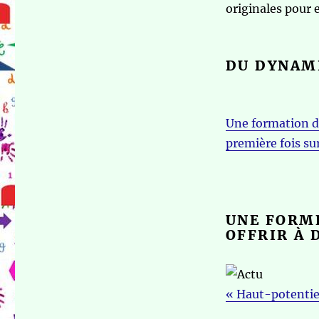
originales pour e
DU DYNAM
Une formation dy
première fois sur
UNE FORME
OFFRIR À 
« Haut-potentiel