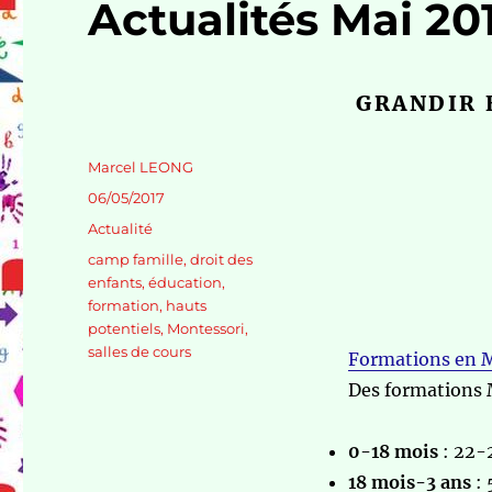
Actualités Mai 20
GRANDIR 
Auteur
Marcel LEONG
Publié
06/05/2017
le
Catégories
Actualité
Étiquettes
camp famille
,
droit des
enfants
,
éducation
,
formation
,
hauts
potentiels
,
Montessori
,
salles de cours
Formations en M
Des formations 
0-18 mois
: 22-
18 mois-3 ans
: 