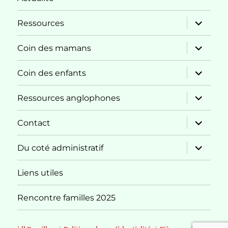
ouvrir
Ressources
le
sous-
menu
ouvrir
Coin des mamans
le
sous-
menu
ouvrir
Coin des enfants
le
sous-
menu
ouvrir
Ressources anglophones
le
sous-
menu
ouvrir
Contact
le
sous-
menu
ouvrir
Du coté administratif
le
sous-
menu
Liens utiles
Rencontre familles 2025