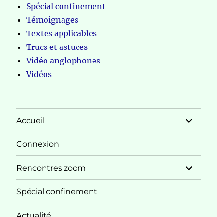
Spécial confinement
Témoignages
Textes applicables
Trucs et astuces
Vidéo anglophones
Vidéos
ouvrir
Accueil
le
sous-
menu
Connexion
ouvrir
Rencontres zoom
le
sous-
menu
Spécial confinement
Actualité