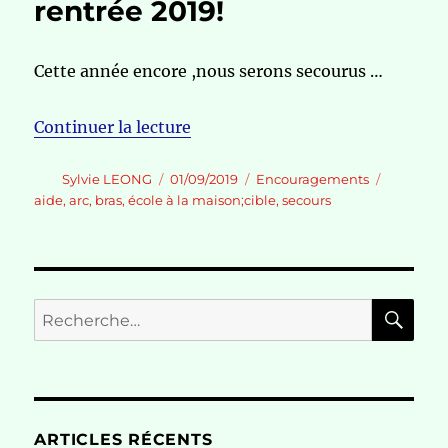
rentrée 2019!
Cette année encore ,nous serons secourus …
de « Du secours pour la rentrée 
Continuer la lecture
Auteur
Publié
Catégories
Étiquette
Sylvie LEONG
01/09/2019
Encouragements
le
aide
,
arc
,
bras
,
école à la maison;cible
,
secours
RE
Recherche
pour :
ARTICLES RÉCENTS