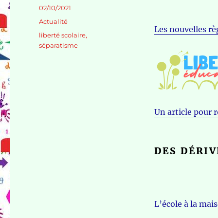
Publié
02/10/2021
le
Catégories
Actualité
Les nouvelles rè
Étiquettes
liberté scolaire
,
séparatisme
Un article pour 
DES DÉRIV
L’école à la mais