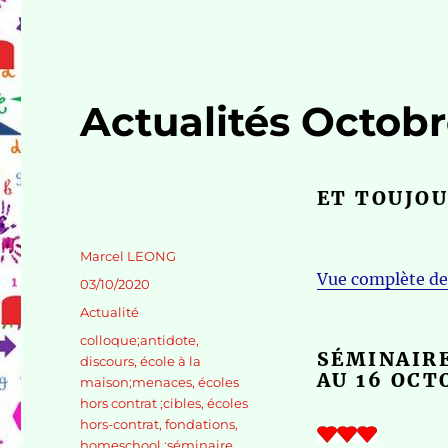
Actualités Octob
ET TOUJOU
Auteur
Marcel LEONG
Vue complète de 
Publié
03/10/2020
le
Catégories
Actualité
Étiquettes
colloque;antidote
,
SÉMINAIR
discours
,
école à la
AU 16 OCT
maison;menaces
,
écoles
hors contrat ;cibles
,
écoles
hors-contrat
,
fondations
,
homeschool ;séminaire
,