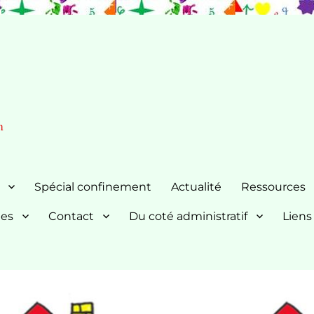
n
Spécial confinement
Actualité
Ressources
nes
Contact
Du coté administratif
Liens