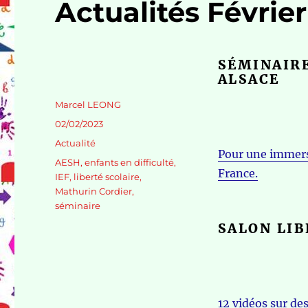
Actualités Févrie
SÉMINAIRE
ALSACE
Auteur
Marcel LEONG
Publié
02/02/2023
le
Catégories
Actualité
Pour une immers
Étiquettes
AESH
,
enfants en difficulté
,
France.
IEF
,
liberté scolaire
,
Mathurin Cordier
,
séminaire
SALON LIB
12 vidéos sur de