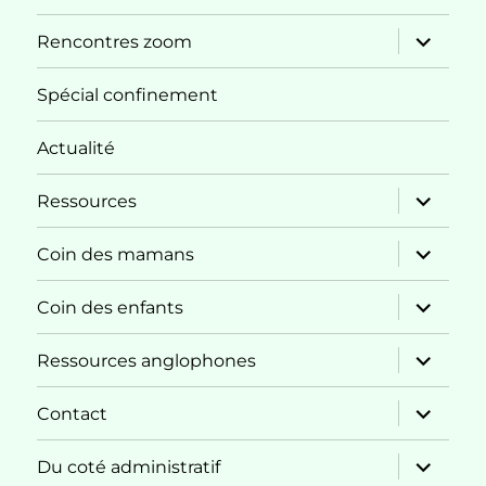
ouvrir
Rencontres zoom
le
sous-
menu
Spécial confinement
Actualité
ouvrir
Ressources
le
sous-
menu
ouvrir
Coin des mamans
le
sous-
menu
ouvrir
Coin des enfants
le
sous-
menu
ouvrir
Ressources anglophones
le
sous-
menu
ouvrir
Contact
le
sous-
menu
ouvrir
Du coté administratif
le