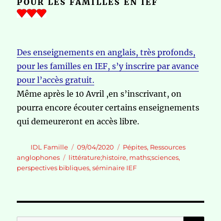
POUR LES FAMILLES EN IEF
Des enseignements en anglais, très profonds,
pour les familles en IEF, s’y inscrire par avance
pour l’accès gratuit.
Même après le 10 Avril ,en s’inscrivant, on
pourra encore écouter certains enseignements
qui demeureront en accès libre.
Auteur
Publié
Catégories
IDL Famille
09/04/2020
Pépites
,
Ressources
le
Étiquettes
anglophones
littérature;histoire
,
maths;sciences
,
perspectives bibliques
,
séminaire IEF
RE