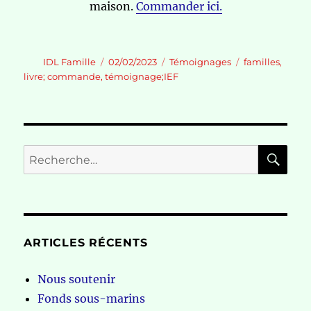
maison.
Commander ici.
Auteur
Publié
Catégories
Étiquettes
IDL Famille
02/02/2023
Témoignages
familles
,
le
livre; commande
,
témoignage;IEF
RE
Recherche
pour :
ARTICLES RÉCENTS
Nous soutenir
Fonds sous-marins