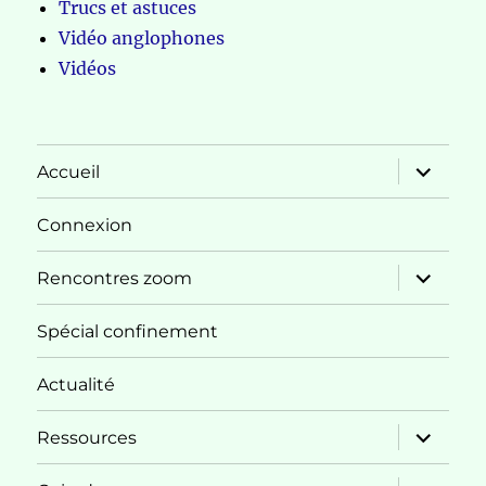
Trucs et astuces
Vidéo anglophones
Vidéos
ouvrir
Accueil
le
sous-
menu
Connexion
ouvrir
Rencontres zoom
le
sous-
menu
Spécial confinement
Actualité
ouvrir
Ressources
le
sous-
menu
ouvrir