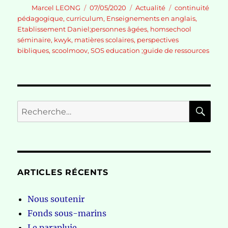
Auteur
Publié
Catégories
Étiquettes
Marcel LEONG
07/05/2020
Actualité
continuité
le
pédagogique
,
curriculum
,
Enseignements en anglais
,
Etablissement Daniel;personnes âgées
,
homsechool
séminaire
,
kwyk
,
matières scolaires
,
perspectives
bibliques
,
scoolmoov
,
SOS education ;guide de ressources
RE
Recherche
pour :
ARTICLES RÉCENTS
Nous soutenir
Fonds sous-marins
Le parapluie