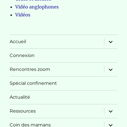
Vidéo anglophones
Vidéos
ouvrir
Accueil
le
sous-
menu
Connexion
ouvrir
Rencontres zoom
le
sous-
menu
Spécial confinement
Actualité
ouvrir
Ressources
le
sous-
menu
ouvrir
Coin des mamans