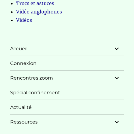
Trucs et astuces
Vidéo anglophones
Vidéos
ouvrir
Accueil
le
sous-
menu
Connexion
ouvrir
Rencontres zoom
le
sous-
menu
Spécial confinement
Actualité
ouvrir
Ressources
le
sous-