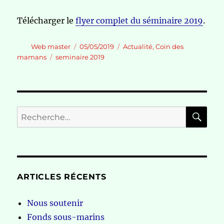
Télécharger le
flyer complet du séminaire 2019
.
Auteur
Publié
Catégories
Web master
05/05/2019
Actualité
,
Coin des
le
Étiquettes
mamans
seminaire 2019
RE
Recherche
pour :
ARTICLES RÉCENTS
Nous soutenir
Fonds sous-marins