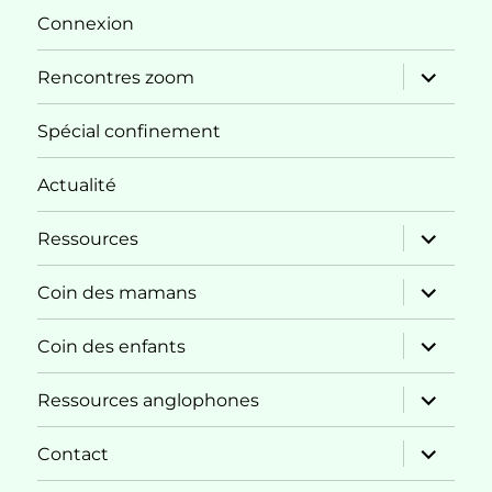
menu
Connexion
ouvrir
Rencontres zoom
le
sous-
menu
Spécial confinement
Actualité
ouvrir
Ressources
le
sous-
menu
ouvrir
Coin des mamans
le
sous-
menu
ouvrir
Coin des enfants
le
sous-
menu
ouvrir
Ressources anglophones
le
sous-
menu
ouvrir
Contact
le
sous-