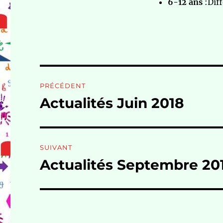
6-12 ans
:Diff
Navigation
PRÉCÉDENT
de
Actualités Juin 2018
Publication
précédente :
l’article
SUIVANT
Actualités Septembre 20
Publication
suivante :