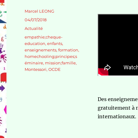
Auteur
Marcel LEONG
Publié
04/07/2018
le
Catégories
Actualité
Étiquettes
empathie;cheque-
education
,
enfants
,
enseignements
,
formation
,
homechooling;principes;s
éminaire
,
mission;famille
,
Montessori
,
OCDE
Des enseignemen
gratuitement à n
internationaux.