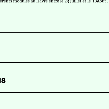
érents modules au Havre entre le 23 Juillet et le 10Août .
18