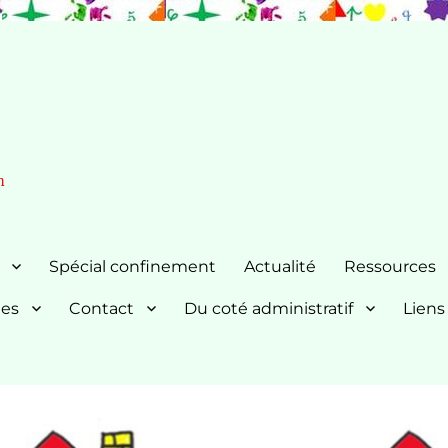
n
Spécial confinement
Actualité
Ressources
nes
Contact
Du coté administratif
Liens