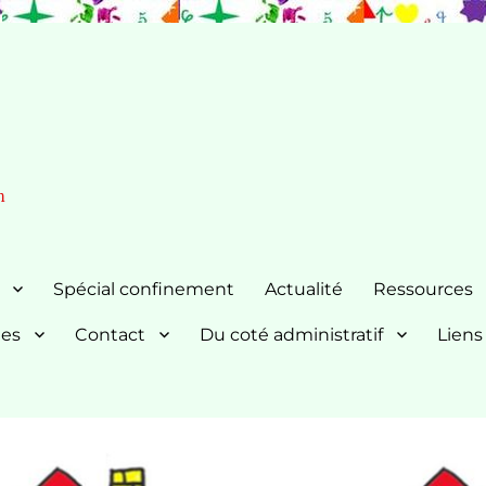
n
Spécial confinement
Actualité
Ressources
nes
Contact
Du coté administratif
Liens