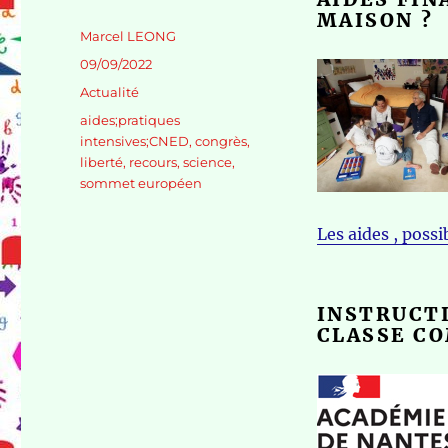
MAISON ?
Auteur
Marcel LEONG
Publié
09/09/2022
le
Catégories
Actualité
Étiquettes
aides;pratiques
intensives;CNED
,
congrès
,
liberté
,
recours
,
science
,
sommet européen
Les aides , possi
INSTRUCTI
CLASSE C