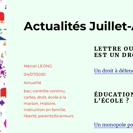
Actualités Juille
LETTRE OU
EST UN DR
Auteur
Marcel LEONG
Un droit à défe
Publié
04/07/2020
le
Catégories
Actualité
Étiquettes
bac; contrôle continu
,
ÉDUCATIO
cartes
,
droit
,
école à la
L’ÉCOLE ?
maison
,
Histoire
,
instruction en famille
,
liberté
,
parents;foi;erreurs
Un monopole pour