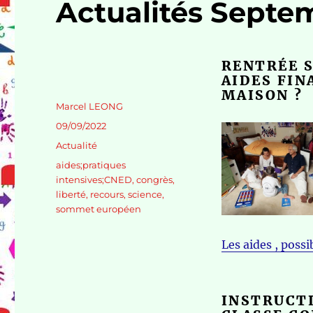
Actualités Septe
RENTRÉE S
AIDES FIN
MAISON ?
Auteur
Marcel LEONG
Publié
09/09/2022
le
Catégories
Actualité
Étiquettes
aides;pratiques
intensives;CNED
,
congrès
,
liberté
,
recours
,
science
,
sommet européen
Les aides , possi
INSTRUCTI