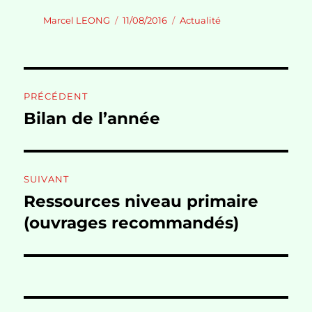
Auteur
Publié
Catégories
Marcel LEONG
11/08/2016
Actualité
le
Navigation
PRÉCÉDENT
de
Bilan de l’année
Publication
précédente :
l’article
SUIVANT
Ressources niveau primaire
Publication
suivante :
(ouvrages recommandés)