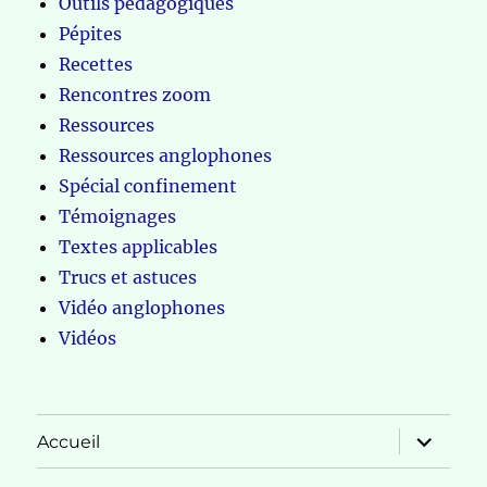
Outils pédagogiques
Pépites
Recettes
Rencontres zoom
Ressources
Ressources anglophones
Spécial confinement
Témoignages
Textes applicables
Trucs et astuces
Vidéo anglophones
Vidéos
ouvrir
Accueil
le
sous-