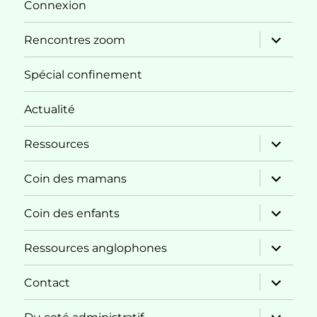
menu
Connexion
ouvrir
Rencontres zoom
le
sous-
menu
Spécial confinement
Actualité
ouvrir
Ressources
le
sous-
menu
ouvrir
Coin des mamans
le
sous-
menu
ouvrir
Coin des enfants
le
sous-
menu
ouvrir
Ressources anglophones
le
sous-
menu
ouvrir
Contact
le
sous-
menu
ouvrir