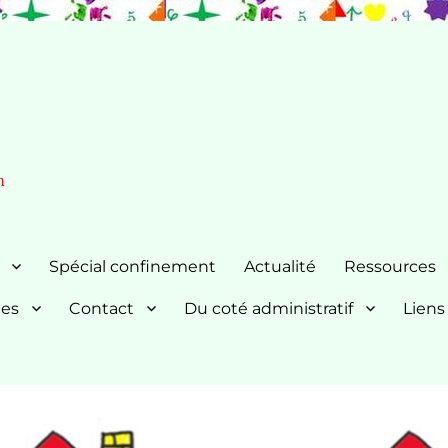
n
Spécial confinement
Actualité
Ressources
nes
Contact
Du coté administratif
Liens