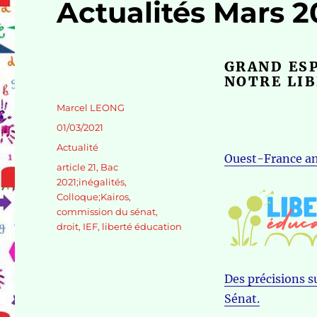
Actualités Mars 2
GRAND ESP
NOTRE LIB
Auteur
Marcel LEONG
Publié
01/03/2021
le
Catégories
Actualité
Ouest-France ann
Étiquettes
article 21
,
Bac
2021;inégalités
,
Colloque;Kairos
,
commission du sénat
,
droit
,
IEF
,
liberté éducation
Des précisions s
Sénat.