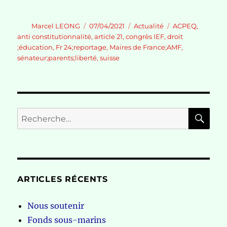
Auteur
Publié
Catégories
Étiquettes
Marcel LEONG
07/04/2021
Actualité
ACPEQ
,
le
anti constitutionnalité
,
article 21
,
congrès IEF
,
droit
;éducation
,
Fr 24;reportage
,
Maires de France;AMF
,
sénateur;parents;liberté
,
suisse
RE
Recherche
pour :
ARTICLES RÉCENTS
Nous soutenir
Fonds sous-marins