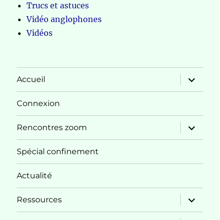
Trucs et astuces
Vidéo anglophones
Vidéos
ouvrir
Accueil
le
sous-
menu
Connexion
ouvrir
Rencontres zoom
le
sous-
menu
Spécial confinement
Actualité
ouvrir
Ressources
le
sous-