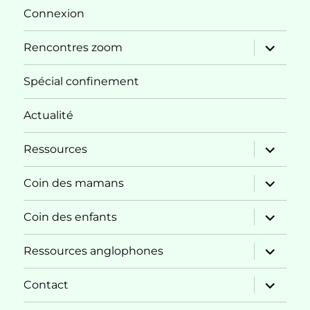
menu
Connexion
ouvrir
Rencontres zoom
le
sous-
menu
Spécial confinement
Actualité
ouvrir
Ressources
le
sous-
menu
ouvrir
Coin des mamans
le
sous-
menu
ouvrir
Coin des enfants
le
sous-
menu
ouvrir
Ressources anglophones
le
sous-
menu
ouvrir
Contact
le
sous-