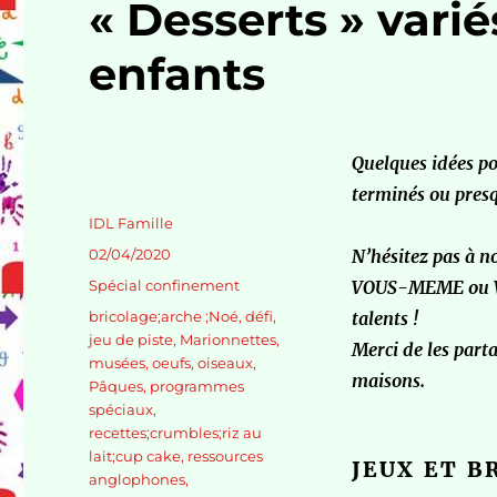
« Desserts » vari
enfants
Quelques idées po
terminés ou presq
Auteur
IDL Famille
Publié
02/04/2020
N’hésitez pas à no
le
Catégories
Spécial confinement
VOUS-MEME ou VOS
Étiquettes
bricolage;arche ;Noé
,
défi
,
talents !
jeu de piste
,
Marionnettes
,
Merci de les par
musées
,
oeufs
,
oiseaux
,
maisons.
Pâques
,
programmes
spéciaux
,
recettes;crumbles;riz au
lait;cup cake
,
ressources
JEUX ET B
anglophones
,