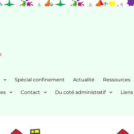
n
Spécial confinement
Actualité
Ressources
nes
Contact
Du coté administratif
Liens