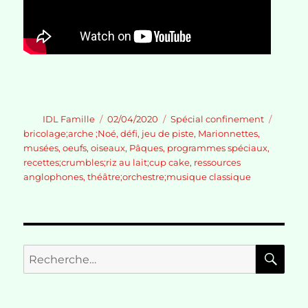
Auteur
Publié
Catégories
Étique
IDL Famille
02/04/2020
Spécial confinement
le
bricolage;arche ;Noé
,
défi
,
jeu de piste
,
Marionnettes
,
musées
,
oeufs
,
oiseaux
,
Pâques
,
programmes spéciaux
,
recettes;crumbles;riz au lait;cup cake
,
ressources
anglophones
,
théâtre;orchestre;musique classique
RE
Recherche
pour :