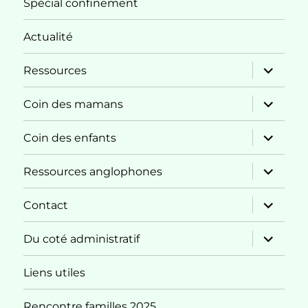
Spécial confinement
Actualité
ouvrir
Ressources
le
sous-
menu
ouvrir
Coin des mamans
le
sous-
menu
ouvrir
Coin des enfants
le
sous-
menu
ouvrir
Ressources anglophones
le
sous-
menu
ouvrir
Contact
le
sous-
menu
ouvrir
Du coté administratif
le
sous-
menu
Liens utiles
Rencontre familles 2025