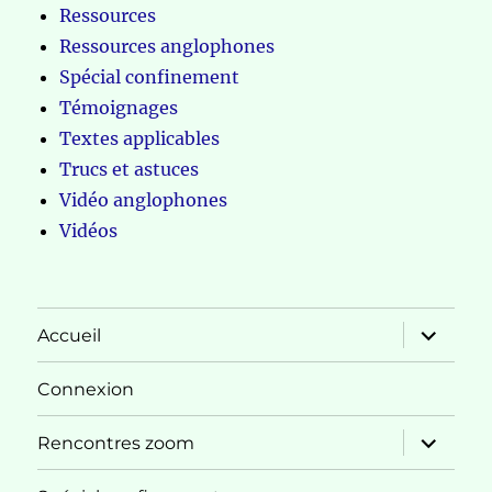
Ressources
Ressources anglophones
Spécial confinement
Témoignages
Textes applicables
Trucs et astuces
Vidéo anglophones
Vidéos
ouvrir
Accueil
le
sous-
menu
Connexion
ouvrir
Rencontres zoom
le
sous-
menu